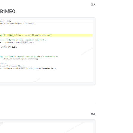
#3
1ME0
#4