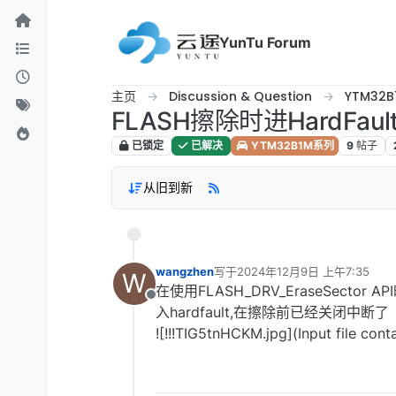
跳转至内容
YunTu Forum
主页
Discussion & Question
YTM32
FLASH擦除时进HardFaul
已锁定
已解决
YTM32B1M系列
9
帖子
从旧到新
wangzhen
写于
2024年12月9日 上午7:35
W
最后由 编辑
在使用FLASH_DRV_EraseSector
离线
入hardfault,在擦除前已经关闭中断了
![!!!TIG5tnHCKM.jpg](Input file con