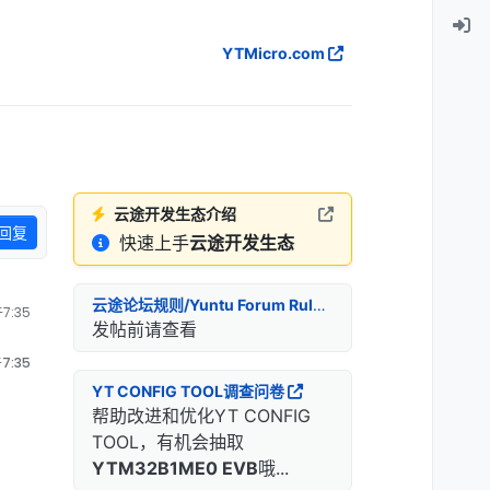
YTMicro.com
云途开发生态介绍
回复
快速上手
云途开发生态
云途论坛规则/Yuntu Forum Rules
7:35
发帖前请查看
7:35
YT CONFIG TOOL调查问卷
帮助改进和优化YT CONFIG
TOOL，有机会抽取
YTM32B1ME0 EVB
哦...