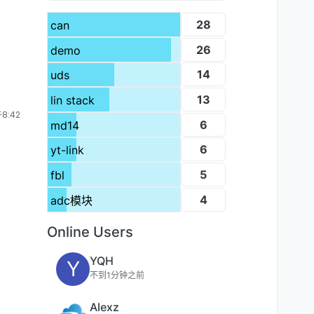
28
can
26
demo
14
uds
13
lin stack
8:42
6
md14
6
yt-link
5
fbl
4
adc模块
Online Users
YQH
Y
不到1分钟之前
Alexz