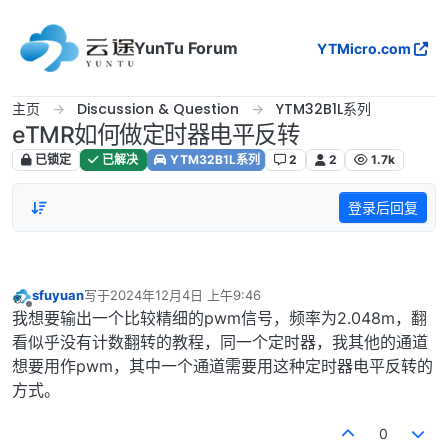
跳转至内容
YunTu Forum
YTMicro.com
主页
Discussion & Question
YTM32B1L系列
eTMR如何做定时器电平反转
已锁定
已解决
YTM32B1L系列
2
2
1.7k
登录后回复
sfuyuan
写于
2024年12月4日 上午9:46
最后由 编辑
离线
我想要输出一个比较精细的pwm信号，频率为2.048m，翻
看似乎没有计数翻转的教程，同一个定时器，我其他的通道
想要用作pwm，其中一个通道需要用这种定时器电平反转的
方式。
0