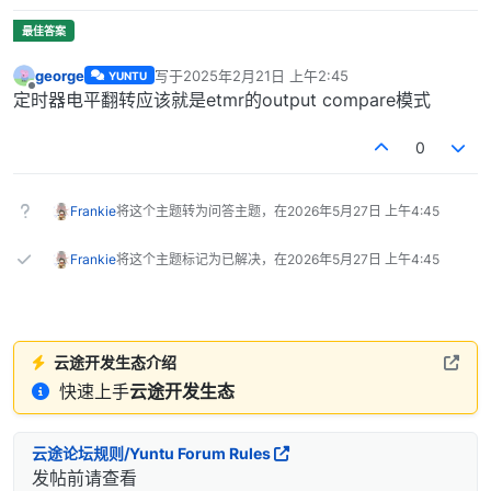
george
写于
2025年2月21日 上午2:45
YUNTU
最后由 编辑
离线
定时器电平翻转应该就是etmr的output compare模式
0
Frankie
将这个主题转为问答主题，在
2026年5月27日 上午4:45
Frankie
将这个主题标记为已解决，在
2026年5月27日 上午4:45
云途开发生态介绍
快速上手
云途开发生态
云途论坛规则/Yuntu Forum Rules
发帖前请查看