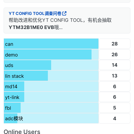
YT CONFIG TOOL调查问卷
帮助改进和优化YT CONFIG TOOL，有机会抽取
YTM32B1ME0 EVB
哦...
28
can
26
demo
14
uds
13
lin stack
6
md14
6
yt-link
5
fbl
4
adc模块
Online Users