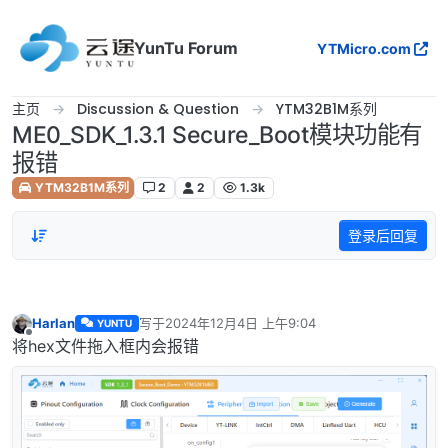
跳转至内容
YunTu Forum
YTMicro.com
主页
Discussion & Question
YTM32B1M系列
ME0_SDK_1.3.1 Secure_Boot模块功能有
报错
YTM32B1M系列
2
2
1.3k
登录后回复
Harlan
写于
2024年12月4日 上午9:04
YUNTU
最后由 编辑
离线
将hex文件拖入框内会报错