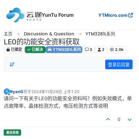
跳转至内容
YunTu Forum
YTMicro.com
主页
Discussion & Question
YTM32B1L系列
LE0的功能安全资料获取
已锁定
已解决
YTM32B1L系列
3
2
2.0k
登录后回复
RyanG
写于
2024年11月29日 上午1:20
R
最后由 编辑
离线
请问一下有关于LE0的功能安全资料吗？例如失效模式，单
点故障率，晶体检测方式，电压检测方式等说明
0