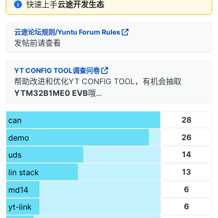
快速上手
云途开发生态
云途论坛规则/Yuntu Forum Rules
发帖前请查看
YT CONFIG TOOL调查问卷
帮助改进和优化YT CONFIG TOOL，有机会抽取
YTM32B1ME0 EVB
哦...
28
can
26
demo
14
uds
13
lin stack
6
md14
6
yt-link