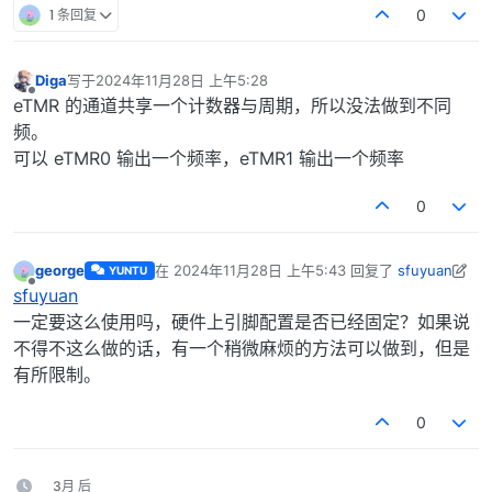
1 条回复
0
Diga
写于
2024年11月28日 上午5:28
最后由 编辑
离线
eTMR 的通道共享一个计数器与周期，所以没法做到不同
频。
可以 eTMR0 输出一个频率，eTMR1 输出一个频率
0
george
在
2024年11月28日 上午5:43
回复了
sfuyuan
YUNTU
最后由 george 编辑
2024年11月28日 下午1:45
离线
sfuyuan
一定要这么使用吗，硬件上引脚配置是否已经固定？如果说
不得不这么做的话，有一个稍微麻烦的方法可以做到，但是
有所限制。
0
3月 后