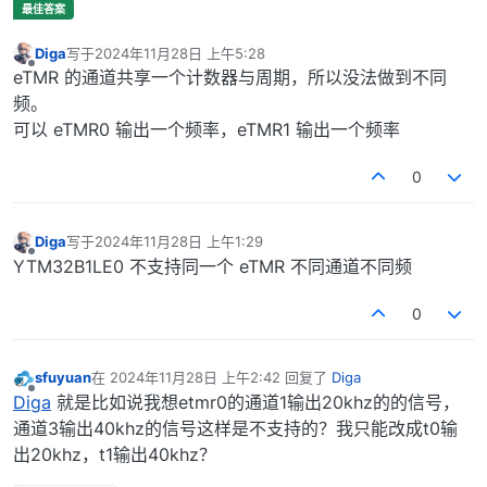
Diga
写于
2024年11月28日 上午5:28
最后由 编辑
离线
eTMR 的通道共享一个计数器与周期，所以没法做到不同
频。
可以 eTMR0 输出一个频率，eTMR1 输出一个频率
0
Diga
写于
2024年11月28日 上午1:29
最后由 编辑
离线
YTM32B1LE0 不支持同一个 eTMR 不同通道不同频
0
sfuyuan
在
2024年11月28日 上午2:42
回复了
Diga
最后由 编辑
离线
Diga
就是比如说我想etmr0的通道1输出20khz的的信号，
通道3输出40khz的信号这样是不支持的？我只能改成t0输
出20khz，t1输出40khz？