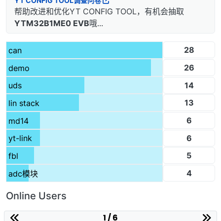
YT CONFIG TOOL调查问卷
帮助改进和优化YT CONFIG TOOL，有机会抽取
YTM32B1ME0 EVB
哦...
28
can
26
demo
14
uds
13
lin stack
6
md14
6
yt-link
5
fbl
4
adc模块
Online Users
1 / 6