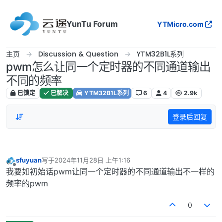
跳转至内容
YunTu Forum
YTMicro.com
主页
Discussion & Question
YTM32B1L系列
pwm怎么让同一个定时器的不同通道输出
不同的频率
已锁定
已解决
YTM32B1L系列
6
4
2.9k
登录后回复
sfuyuan
写于
2024年11月28日 上午1:16
最后由 编辑
离线
我要如初始话pwm让同一个定时器的不同通道输出不一样的
频率的pwm
0