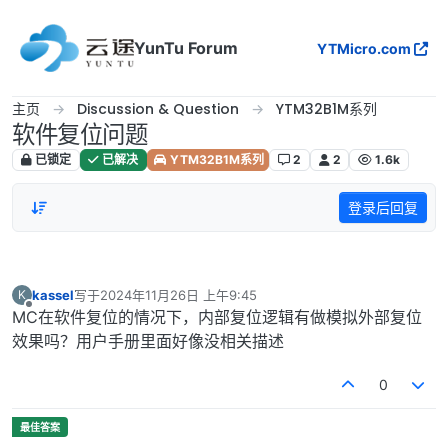
跳转至内容
YunTu Forum
YTMicro.com
主页
Discussion & Question
YTM32B1M系列
软件复位问题
已锁定
已解决
YTM32B1M系列
2
2
1.6k
登录后回复
kassel
写于
2024年11月26日 上午9:45
K
最后由 编辑
离线
MC在软件复位的情况下，内部复位逻辑有做模拟外部复位
效果吗？用户手册里面好像没相关描述
0