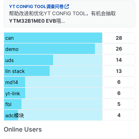
YT CONFIG TOOL调查问卷
帮助改进和优化YT CONFIG TOOL，有机会抽取
YTM32B1ME0 EVB
哦...
28
can
26
demo
14
uds
13
lin stack
6
md14
6
yt-link
5
fbl
4
adc模块
Online Users