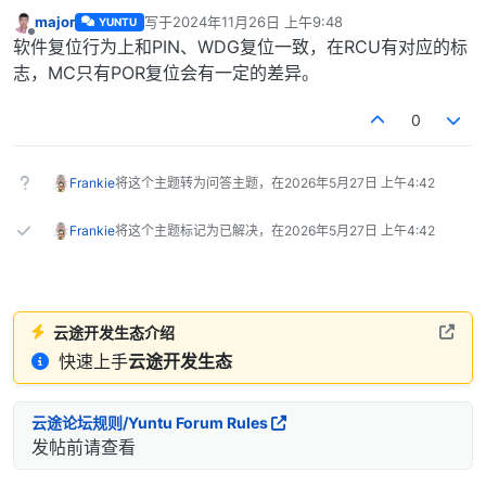
major
写于
2024年11月26日 上午9:48
YUNTU
最后由 编辑
离线
软件复位行为上和PIN、WDG复位一致，在RCU有对应的标
志，MC只有POR复位会有一定的差异。
0
Frankie
将这个主题转为问答主题，在
2026年5月27日 上午4:42
Frankie
将这个主题标记为已解决，在
2026年5月27日 上午4:42
云途开发生态介绍
快速上手
云途开发生态
云途论坛规则/Yuntu Forum Rules
发帖前请查看