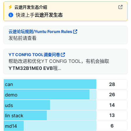
云途开发生态介绍
快速上手
云途开发生态
云途论坛规则/Yuntu Forum Rules
发帖前请查看
YT CONFIG TOOL调查问卷
帮助改进和优化YT CONFIG TOOL，有机会抽取
YTM32B1ME0 EVB
哦...
28
can
26
demo
14
uds
13
lin stack
6
md14