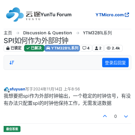
跳转至内容
YunTu Forum
YTMicro.com
主页
Discussion & Question
YTM32B1L系列
SPI如何作为外部时钟
已锁定
已解决
YTM32B1L系列
4
2
2.4k
登录后回复
sfuyuan
写于
2024年11月14日 上午8:56
最后由 编辑
离线
我想要把spi作为外部时钟输出，一个稳定的时钟信号，有没
有办法只配置spi的时钟他保持工作，无需发送数据
0