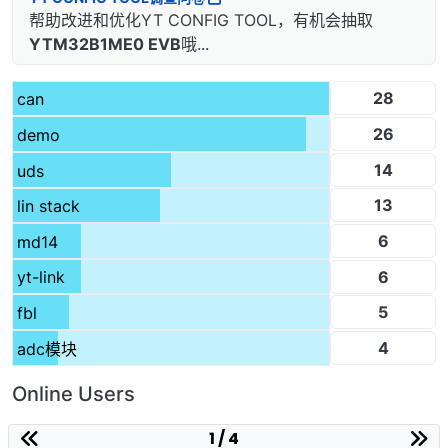
帮助改进和优化YT CONFIG TOOL，有机会抽取
YTM32B1ME0 EVB
哦...
28
can
26
demo
14
uds
13
lin stack
6
md14
6
yt-link
5
fbl
4
adc模块
Online Users
1 / 4