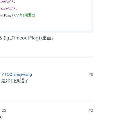
& (!g_TimeoutFlag))里面。
了
YTCQ_shejiwang
#6
，是串口选错了
:22
#2
e