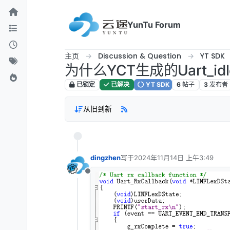
跳转至内容
YunTu Forum
主页
Discussion & Question
YT SDK
为什么YCT生成的Uart_id
已锁定
已解决
YT SDK
6
帖子
3
发布者
从旧到新
dingzhen
写于
2024年11月14日 上午3:49
最后由 编辑
离线