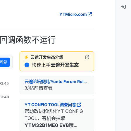
YTMicro.com
收串口回调函数不运行
云途开发生态介绍
回复
快速上手
云途开发生态
云途论坛规则/Yuntu Forum Rules
3:49
发帖前请查看
3:49
YT CONFIG TOOL调查问卷
帮助改进和优化YT CONFIG
TOOL，有机会抽取
YTM32B1ME0 EVB
哦...