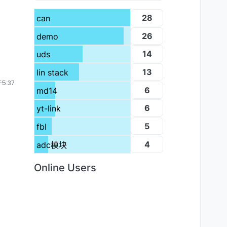
28
can
26
demo
14
uds
13
lin stack
5:37
6
md14
6
yt-link
5
fbl
4
adc模块
Online Users