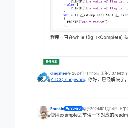
程序一直在while ((!g_rxComplete) &
dingzhen
在
2024年11月15日 上午5:37
回复
最后由 编辑
YTCQ_shejiwang
你好，已经解决了
离线
Frankie
写于
2024年11月14日 上午4
YUNTU
最后由 编辑
使用example之前读一下对应的readm
离线