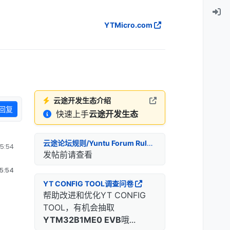
YTMicro.com
云途开发生态介绍
回复
快速上手
云途开发生态
云途论坛规则/Yuntu Forum Rules
5:54
发帖前请查看
5:54
YT CONFIG TOOL调查问卷
帮助改进和优化YT CONFIG
TOOL，有机会抽取
YTM32B1ME0 EVB
哦...