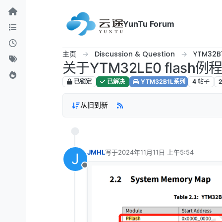
跳转至内容
YunTu Forum
主页
Discussion & Question
YTM32B
关于YTM32LE0 flash
已锁定
已解决
YTM32B1L系列
4
帖子
从旧到新
JMHL
写于
2024年11月11日 上午5:54
J
最后由 编辑
离线