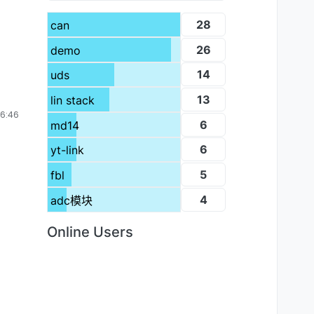
28
can
26
demo
14
uds
13
lin stack
6:46
6
md14
6
yt-link
5
fbl
4
adc模块
Online Users