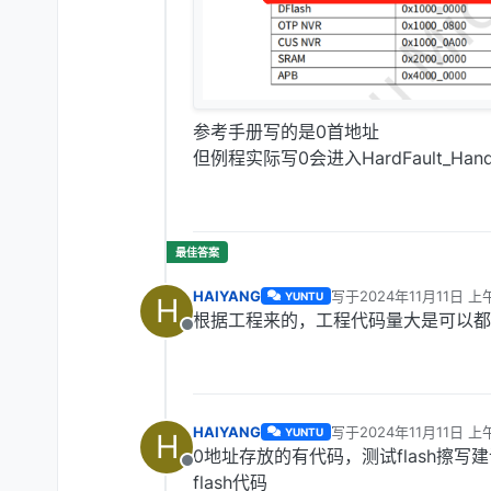
参考手册写的是0首地址
但例程实际写0会进入HardFault_Hand
HAIYANG
写于
2024年11月11日 上午
YUNTU
H
最后由 编辑
根据工程来的，工程代码量大是可以都
离线
HAIYANG
写于
2024年11月11日 上午
YUNTU
H
最后由 编辑
0地址存放的有代码，测试flash擦
离线
flash代码