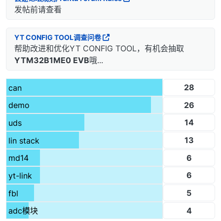
发帖前请查看
YT CONFIG TOOL调查问卷
帮助改进和优化YT CONFIG TOOL，有机会抽取
YTM32B1ME0 EVB
哦...
28
can
26
demo
14
uds
13
lin stack
6
md14
6
yt-link
5
fbl
4
adc模块