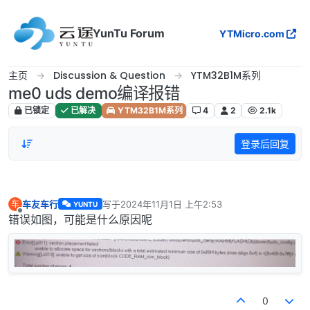
跳转至内容
YunTu Forum
YTMicro.com
主页
Discussion & Question
YTM32B1M系列
me0 uds demo编译报错
已锁定
已解决
YTM32B1M系列
4
2
2.1k
登录后回复
车友车行
写于
2024年11月1日 上午2:53
车
YUNTU
最后由 编辑
离线
错误如图，可能是什么原因呢
0