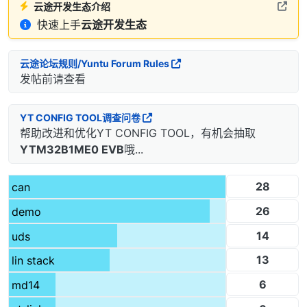
云途开发生态介绍
快速上手
云途开发生态
云途论坛规则/Yuntu Forum Rules
发帖前请查看
YT CONFIG TOOL调查问卷
帮助改进和优化YT CONFIG TOOL，有机会抽取
YTM32B1ME0 EVB
哦...
28
can
26
demo
14
uds
13
lin stack
6
md14