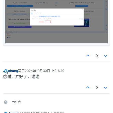
0
chang
写于
2024年10月30日 上午6:10
最后由 编辑
离线
感谢，弄好了，谢谢
0
2月 后