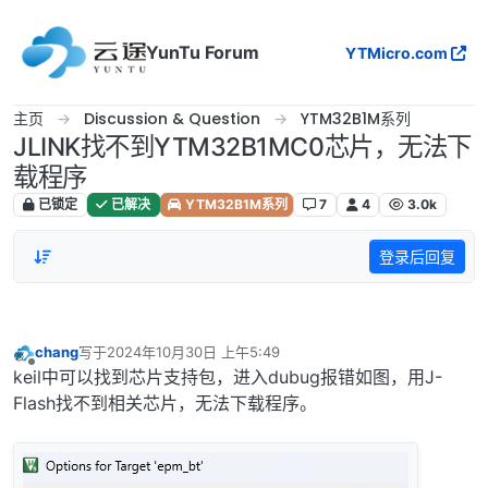
跳转至内容
YunTu Forum
YTMicro.com
主页
Discussion & Question
YTM32B1M系列
JLINK找不到YTM32B1MC0芯片，无法下
载程序
已锁定
已解决
YTM32B1M系列
7
4
3.0k
登录后回复
chang
写于
2024年10月30日 上午5:49
最后由 编辑
离线
keil中可以找到芯片支持包，进入dubug报错如图，用J-
Flash找不到相关芯片，无法下载程序。