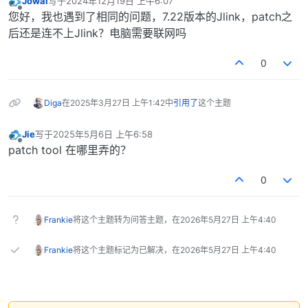
Jowal
写于
2024年12月19日 上午6:07
最后由 编辑
离线
您好，我也遇到了相同的问题，7.22版本的Jlink，patch之
后还是连不上Jlink？电脑需要联网吗
0
Diga
在
2025年3月27日 上午1:42
中
引用了
这个主题
Jie
写于
2025年5月6日 上午6:58
最后由 编辑
离线
patch tool 在哪里弄的？
0
Frankie
将这个主题转为问答主题，在
2026年5月27日 上午4:40
Frankie
将这个主题标记为已解决，在
2026年5月27日 上午4:40