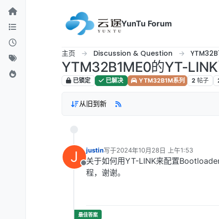
跳转至内容
YunTu Forum
主页
Discussion & Question
YTM32
YTM32B1ME0的YT-LI
已锁定
已解决
YTM32B1M系列
2
帖子
从旧到新
justin
写于
2024年10月28日 上午1:53
J
最后由 编辑
关于如何用YT-LINK来配置Bootlo
离线
程，谢谢。