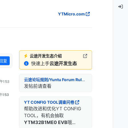
YTMicro.com
云途开发生态介绍
回复
快速上手
云途开发生态
云途论坛规则/Yuntu Forum Rules
午1:53
发帖前请查看
1:53
YT CONFIG TOOL调查问卷
帮助改进和优化YT CONFIG
TOOL，有机会抽取
YTM32B1ME0 EVB
哦...