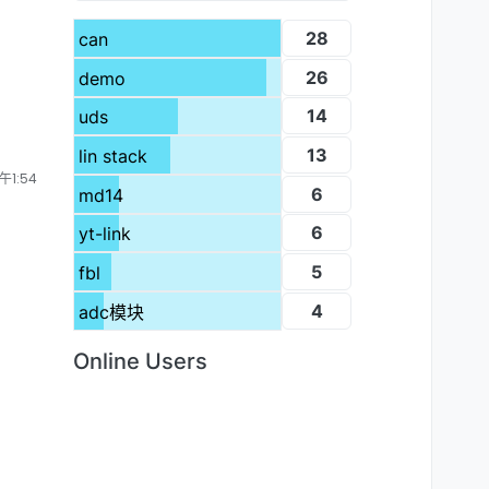
28
can
26
demo
14
uds
13
lin stack
午1:54
6
md14
6
yt-link
5
fbl
4
adc模块
Online Users