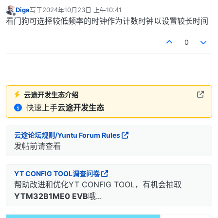
Diga
写于
2024年10月23日 上午10:41
最后由 编辑
离线
看门狗可选择较低频率的时钟作为计数时钟以设置较长时间
0
云途开发生态介绍
快速上手
云途开发生态
云途论坛规则/Yuntu Forum Rules
发帖前请查看
YT CONFIG TOOL调查问卷
帮助改进和优化YT CONFIG TOOL，有机会抽取
YTM32B1ME0 EVB
哦...