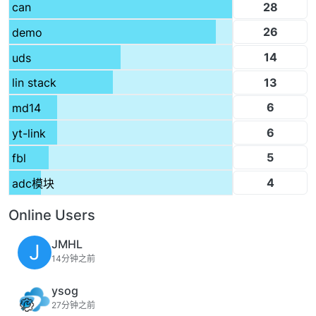
28
can
26
demo
14
uds
13
lin stack
6
md14
6
yt-link
5
fbl
4
adc模块
Online Users
JMHL
J
14分钟之前
ysog
27分钟之前