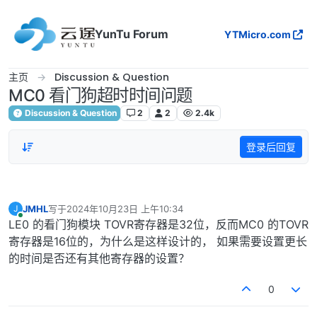
跳转至内容
YunTu Forum
YTMicro.com
主页
Discussion & Question
MC0 看门狗超时时间问题
Discussion & Question
2
2
2.4k
登录后回复
JMHL
写于
2024年10月23日 上午10:34
J
最后由 编辑
在线
LE0 的看门狗模块 TOVR寄存器是32位，反而MC0 的TOVR
寄存器是16位的，为什么是这样设计的， 如果需要设置更长
的时间是否还有其他寄存器的设置？
0