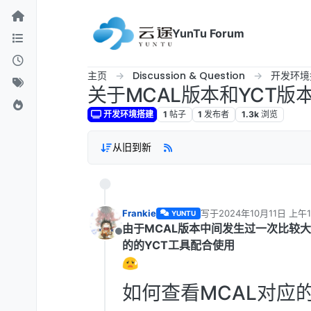
跳转至内容
YunTu Forum
主页
Discussion & Question
开发环境
关于MCAL版本和YCT版
开发环境搭建
1
帖子
1
发布者
1.3k
浏览
从旧到新
Frankie
写于
2024年10月11日 上午1
YUNTU
最后由 Frankie 编辑
2024
由于MCAL版本中间发生过一次比较
离线
的的YCT工具配合使用
如何查看MCAL对应