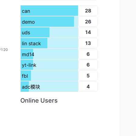
28
can
26
demo
14
uds
13
lin stack
1:20
6
md14
6
yt-link
5
fbl
4
adc模块
Online Users