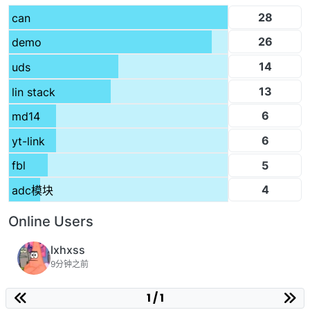
28
can
26
demo
14
uds
13
lin stack
6
md14
6
yt-link
5
fbl
4
adc模块
Online Users
lxhxss
9分钟之前
1 / 1