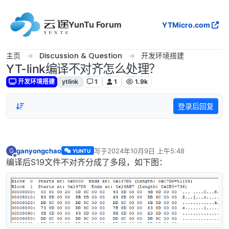
跳转至内容
YunTu Forum
YTMicro.com
主页
Discussion & Question
开发环境搭建
YT-link编译不对齐怎么处理？
开发环境搭建
ytlink
1
1
1.9k
登录后回复
ganyongchao
写于
2024年10月9日 上午5:48
G
YUNTU
最后由 编辑
离线
编译后S19文件不对齐分成了多段，如下图：