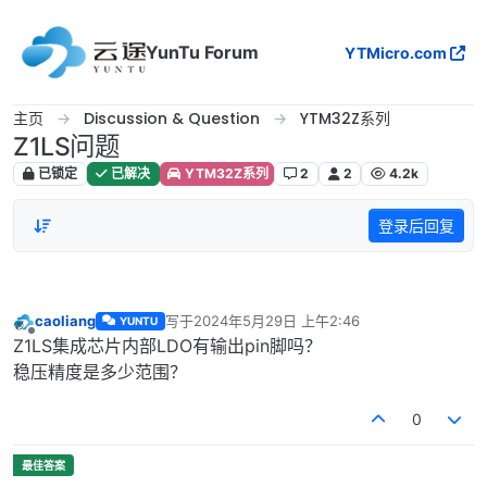
跳转至内容
YunTu Forum
YTMicro.com
主页
Discussion & Question
YTM32Z系列
Z1LS问题
已锁定
已解决
YTM32Z系列
2
2
4.2k
登录后回复
caoliang
写于
2024年5月29日 上午2:46
YUNTU
最后由 编辑
离线
Z1LS集成芯片内部LDO有输出pin脚吗？
稳压精度是多少范围？
0