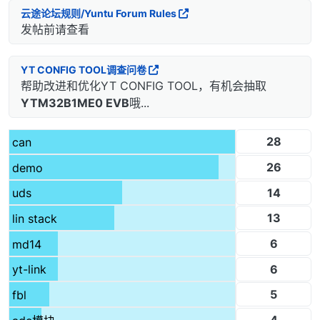
云途论坛规则/Yuntu Forum Rules
发帖前请查看
YT CONFIG TOOL调查问卷
帮助改进和优化YT CONFIG TOOL，有机会抽取
YTM32B1ME0 EVB
哦...
28
can
26
demo
14
uds
13
lin stack
6
md14
6
yt-link
5
fbl
4