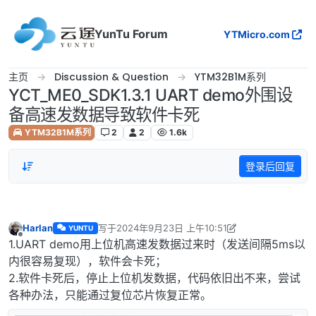
跳转至内容
YunTu Forum
YTMicro.com
主页
Discussion & Question
YTM32B1M系列
YCT_ME0_SDK1.3.1 UART demo外围设
备高速发数据导致软件卡死
YTM32B1M系列
2
2
1.6k
登录后回复
Harlan
写于
2024年9月23日 上午10:51
YUNTU
最后由 Harlan 编辑
2024年9月23日 下午7:03
离线
1.UART demo用上位机高速发数据过来时（发送间隔5ms以
内很容易复现），软件会卡死；
2.软件卡死后，停止上位机发数据，代码依旧出不来，尝试
各种办法，只能通过复位芯片恢复正常。