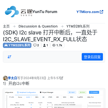
跳转至内容
YunTu Forum
YTMicro.com
主页
Discussion & Question
YTM32B1L系列
(SDK) I2c slave 打开中断后，一直处于
I2C_SLAVE_EVENT_RX_FULL状态
YTM32B1L系列
2
1
1.7k
登录后回复
李太白
写于
2024年9月23日 上午5:57
最后由 lrx9695 编辑
2024年9月23日 下午1:58
离线
1）开启i2c中断