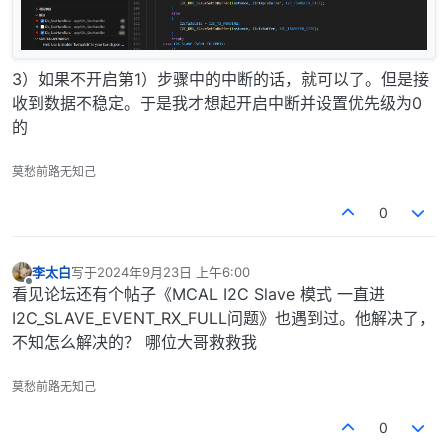
3）如果不开启第1）步骤中的中断的话，就可以了。但是接
收到数据不稳定。于是我才想起开启中断并设置优先级为0
的
莫愁前路无知己
0
李太白
写于
2024年9月23日 上午6:00
最后由 编辑
离线
看见论坛还有个帖子《MCAL I2C Slave 模式 一直进
I2C_SLAVE_EVENT_RX_FULL问题》也遇到过。他解决了，
不知怎么解决的？ 哪位大哥救救我
莫愁前路无知己
0