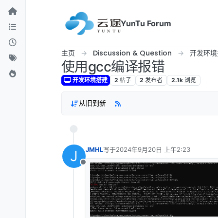
跳转至内容
YunTu Forum
主页
Discussion & Question
开发环境
使用gcc编译报错
开发环境搭建
2
帖子
2
发布者
2.1k
浏览
从旧到新
JMHL
写于
2024年9月20日 上午2:23
J
最后由 编辑
离线