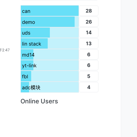
28
can
26
demo
14
uds
13
lin stack
2:47
6
md14
6
yt-link
5
fbl
4
adc模块
Online Users