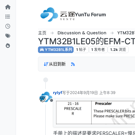
跳转至内容
YunTu Forum
主页
Discussion & Question
YTM32B
YTM32B1LE05的EFM-C
YTM32B1L系列
1
帖子
1
发布者
1.2k
浏览
从旧到新
rylyf
写于
2024年9月19日 上午8:39
最后由 编辑
离线
手册上的描述是要求PERSCALER=