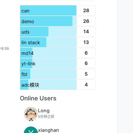
28
can
26
demo
14
uds
13
lin stack
8:39
6
md14
6
yt-link
5
fbl
4
adc模块
Online Users
Long
5分钟之前
xianghan