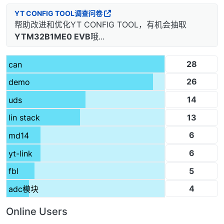
YT CONFIG TOOL调查问卷
帮助改进和优化YT CONFIG TOOL，有机会抽取
YTM32B1ME0 EVB
哦...
28
can
26
demo
14
uds
13
lin stack
6
md14
6
yt-link
5
fbl
4
adc模块
Online Users