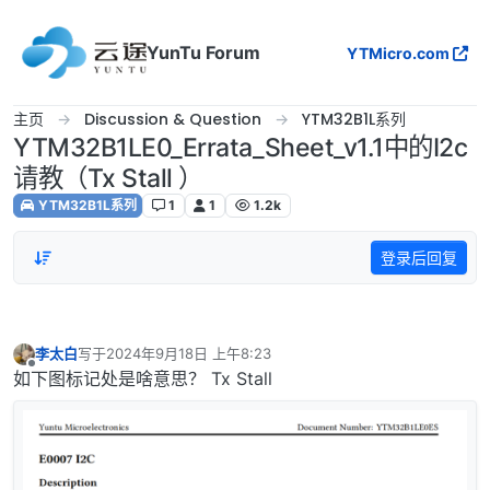
跳转至内容
YunTu Forum
YTMicro.com
主页
Discussion & Question
YTM32B1L系列
YTM32B1LE0_Errata_Sheet_v1.1中的I2c
请教（Tx Stall ）
YTM32B1L系列
1
1
1.2k
登录后回复
李太白
写于
2024年9月18日 上午8:23
最后由 编辑
离线
如下图标记处是啥意思？ Tx Stall