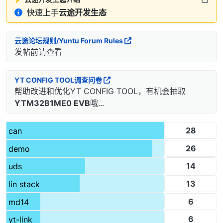
快速上手
云途开发生态
云途论坛规则/Yuntu Forum Rules
发帖前请查看
YT CONFIG TOOL调查问卷
帮助改进和优化YT CONFIG TOOL，有机会抽取
YTM32B1ME0 EVB
哦...
28
can
26
demo
14
uds
13
lin stack
6
md14
6
yt-link