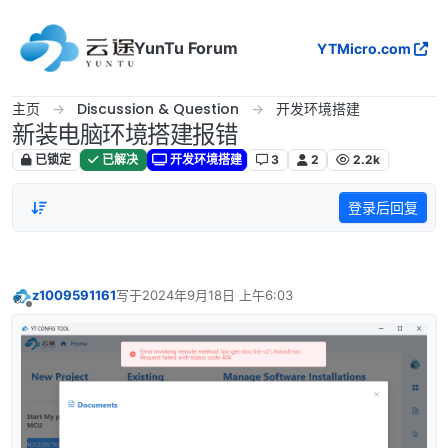
跳转至内容
YunTu Forum
YTMicro.com
主页
Discussion & Question
开发环境搭建
新装电脑环境搭建报错
已锁定
已解决
开发环境搭建
3
2
2.2k
登录后回复
z1009591161
写于
2024年9月18日 上午6:03
最后由 编辑
离线