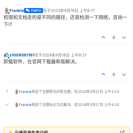
Frankie
写于
2024年9月18日 上午6:17
YUNTU
最后由 编辑
离线
权限和文档走的是不同的路径，还是检测一下网络，咨询一
下IT
0
z1009591161
写于
2024年9月18日 上午6:21
最后由 编辑
离线
卸载软件，在官网下载最新版解决。
0
Frankie
将这个主题转为问答主题，在
2026年5月27日 上午4:33
Frankie
将这个主题标记为已解决，在
2026年5月27日 上午4:33
云途开发生态介绍