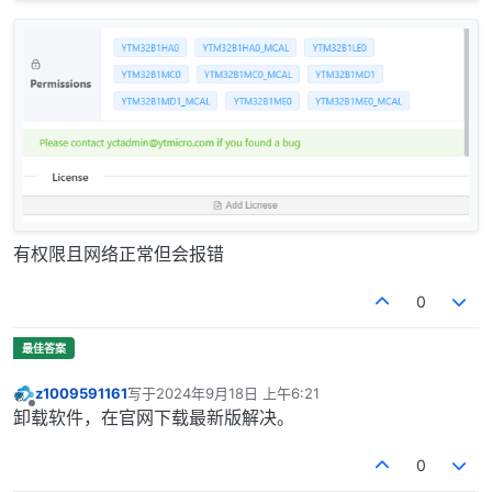
有权限且网络正常但会报错
0
z1009591161
写于
2024年9月18日 上午6:21
最后由 编辑
离线
卸载软件，在官网下载最新版解决。
0