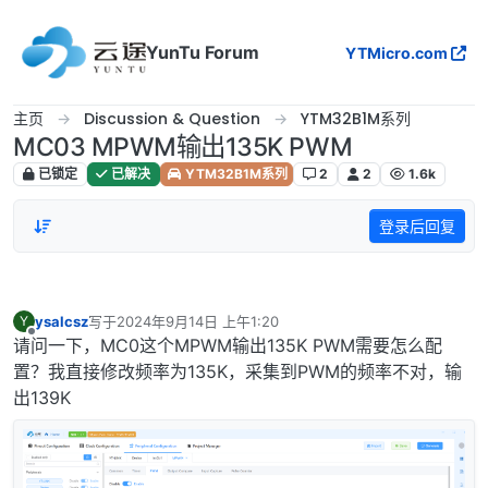
跳转至内容
YunTu Forum
YTMicro.com
主页
Discussion & Question
YTM32B1M系列
MC03 MPWM输出135K PWM
已锁定
已解决
YTM32B1M系列
2
2
1.6k
登录后回复
ysalcsz
写于
2024年9月14日 上午1:20
Y
最后由 编辑
离线
请问一下，MC0这个MPWM输出135K PWM需要怎么配
置？我直接修改频率为135K，采集到PWM的频率不对，输
出139K