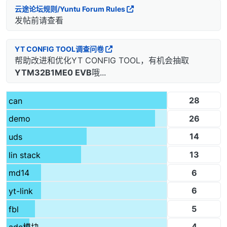
云途论坛规则/Yuntu Forum Rules
发帖前请查看
YT CONFIG TOOL调查问卷
帮助改进和优化YT CONFIG TOOL，有机会抽取
YTM32B1ME0 EVB
哦...
28
can
26
demo
14
uds
13
lin stack
6
md14
6
yt-link
5
fbl
4