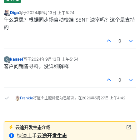
Diga
写于
2024年9月13日 上午5:24
最后由 编辑
离线
什么意思？根据同步场自动校准 SENT 速率吗？这个是支持
的
0
kassel
写于
2024年9月13日 上午5:54
K
最后由 编辑
离线
客户问销售寻料，没详细解释
0
Frankie
将这个主题标记为已解决，在
2026年5月27日 上午4:42
云途开发生态介绍
快速上手
云途开发生态