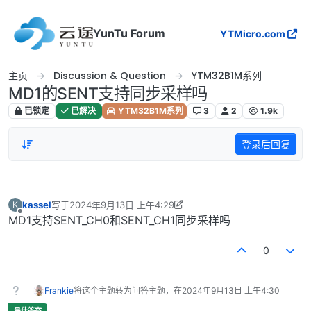
跳转至内容
YunTu Forum
YTMicro.com
主页
Discussion & Question
YTM32B1M系列
MD1的SENT支持同步采样吗
已锁定
已解决
YTM32B1M系列
3
2
1.9k
登录后回复
kassel
写于
2024年9月13日 上午4:29
K
最后由 Frankie 编辑
2024年9月13日 下午12:30
离线
MD1支持SENT_CH0和SENT_CH1同步采样吗
0
Frankie
将这个主题转为问答主题，在
2024年9月13日 上午4:30