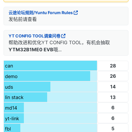
云途论坛规则/Yuntu Forum Rules
发帖前请查看
YT CONFIG TOOL调查问卷
帮助改进和优化YT CONFIG TOOL，有机会抽取
YTM32B1ME0 EVB
哦...
28
can
26
demo
14
uds
13
lin stack
6
md14
6
yt-link
5
fbl