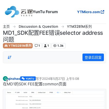
跳转至内容
YunTu Forum
YTMicro.com
主页
Discussion & Question
YTM32B1M系列
MD1_SDK配置FEE错误selector address
问题
YTM32B1M系列
1
1
1.3k
登录后回复
qinzhao
写于
2024年5月27日 上午5:08
Q
YUNTU
最后由 编辑
离线
在MD1的SDK FEE配置common页面