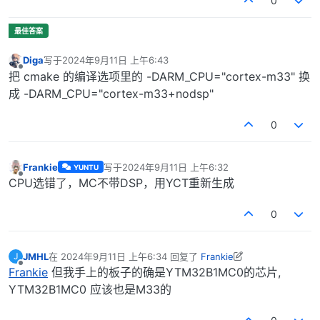
0
Diga
写于
2024年9月11日 上午6:43
最后由 编辑
离线
把 cmake 的编译选项里的 -DARM_CPU="cortex-m33" 换
成 -DARM_CPU="cortex-m33+nodsp"
0
Frankie
写于
2024年9月11日 上午6:32
YUNTU
最后由 编辑
离线
CPU选错了，MC不带DSP，用YCT重新生成
0
JMHL
在
2024年9月11日 上午6:34
回复了
Frankie
J
最后由 JMHL 编辑
2024年9月11日 下午2:39
离线
Frankie
但我手上的板子的确是YTM32B1MC0的芯片,
YTM32B1MC0 应该也是M33的