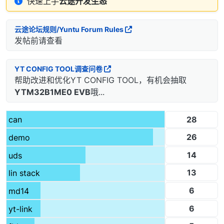
快速上手
云途开发生态
云途论坛规则/Yuntu Forum Rules
发帖前请查看
YT CONFIG TOOL调查问卷
帮助改进和优化YT CONFIG TOOL，有机会抽取
YTM32B1ME0 EVB
哦...
28
can
26
demo
14
uds
13
lin stack
6
md14
6
yt-link