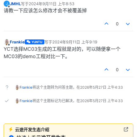
JMHL
写于
2024年9月11日 上午8:53
J
最后由 编辑
离线
请教一下应该怎么修改才会不被覆盖掉
0
Frankie
写于
2024年9月11日 上午9:19
YUNTU
最后由 编辑
离线
YCT选择MC03生成的工程就是对的，可以随便拿一个
MC03的demo工程对比一下。
0
Frankie
将这个主题转为问答主题，在
2026年5月27日 上午4:33
Frankie
将这个主题标记为已解决，在
2026年5月27日 上午4:33
云途开发生态介绍