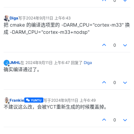
0
Diga
写于
2024年9月11日 上午6:43
最后由 编辑
离线
把 cmake 的编译选项里的 -DARM_CPU="cortex-m33" 换
成 -DARM_CPU="cortex-m33+nodsp"
0
JMHL
在
2024年9月11日 上午6:47
回复了
Diga
J
最后由 编辑
离线
确实编译通过了。
0
Frankie
写于
2024年9月11日 上午6:49
YUNTU
最后由 编辑
离线
不建议这么改，会被YCT重新生成的时候覆盖掉。
0