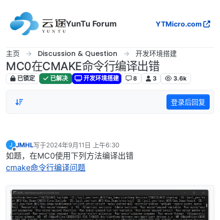
跳转至内容
YunTu Forum
YTMicro.com
主页
Discussion & Question
开发环境搭建
MC0在CMAKE命令行编译出错
已锁定
已解决
开发环境搭建
8
3
3.6k
登录后回复
JMHL
写于
2024年9月11日 上午6:30
J
最后由 编辑
离线
如题，在MC0使用下列方法编译出错
cmake命令行编译问题