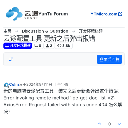
跳转至内容
YunTu Forum
YTMicro.com
主页
Discussion & Question
开发环境搭建
云途配置工具 更新之后弹出报错
开发环境搭建
8
2
3.8k
登录后回复
Colin
写于
2024年9月11日 上午1:49
最后由 编辑
离线
新的电脑装云途配置工具，装完之后更新会弹出这个错误：
Error invoking remote method 'ipc-get-doc-list-v2':
AxiosError: Request failed with status code 404 怎么解
决？
0