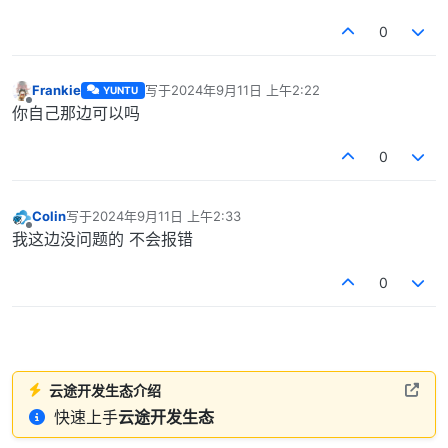
0
Frankie
写于
2024年9月11日 上午2:22
YUNTU
最后由 编辑
离线
你自己那边可以吗
0
Colin
写于
2024年9月11日 上午2:33
最后由 编辑
离线
我这边没问题的 不会报错
0
云途开发生态介绍
快速上手
云途开发生态