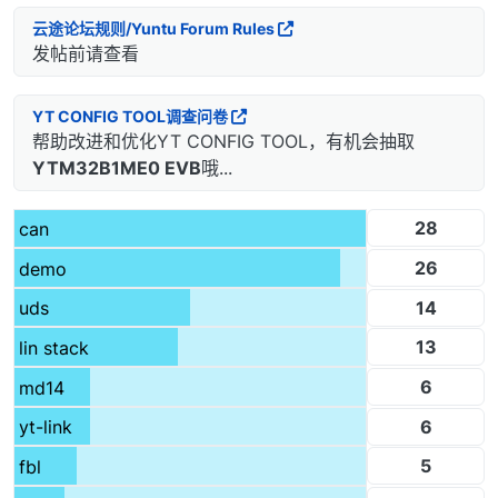
云途论坛规则/Yuntu Forum Rules
发帖前请查看
YT CONFIG TOOL调查问卷
帮助改进和优化YT CONFIG TOOL，有机会抽取
YTM32B1ME0 EVB
哦...
28
can
26
demo
14
uds
13
lin stack
6
md14
6
yt-link
5
fbl