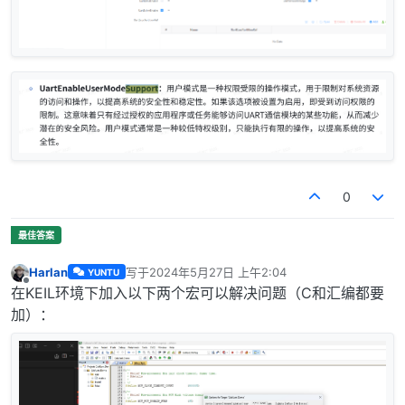
0
Harlan
写于
2024年5月27日 上午2:04
YUNTU
最后由 编辑
离线
在KEIL环境下加入以下两个宏可以解决问题（C和汇编都要
加）：