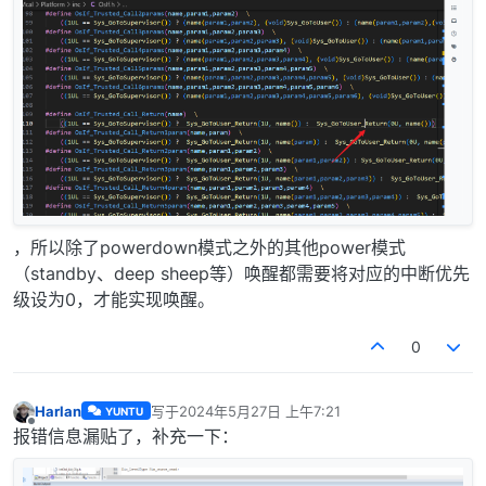
，所以除了powerdown模式之外的其他power模式
（standby、deep sheep等）唤醒都需要将对应的中断优先
级设为0，才能实现唤醒。
0
Harlan
写于
2024年5月27日 上午7:21
YUNTU
最后由 编辑
离线
报错信息漏贴了，补充一下：