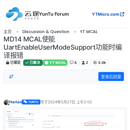
跳转至内容
YunTu Forum
YTMicro.com
主页
Discussion & Question
YT MCAL
MD14 MCAL使能
UartEnableUserModeSupport功能时编
译报错
已锁定
已解决
YT MCAL
4
2
3.0k
登录后回复
Harlan
写于
2024年5月27日 上午2:02
YUNTU
最后由 编辑
离线