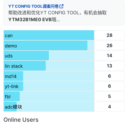
YT CONFIG TOOL调查问卷
帮助改进和优化YT CONFIG TOOL，有机会抽取
YTM32B1ME0 EVB
哦...
28
can
26
demo
14
uds
13
lin stack
6
md14
6
yt-link
5
fbl
4
adc模块
Online Users