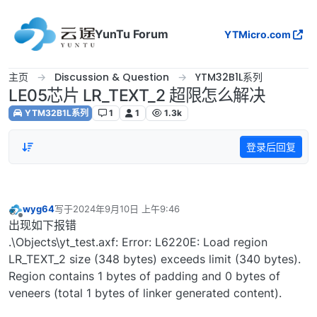
跳转至内容
YunTu Forum
YTMicro.com
主页
Discussion & Question
YTM32B1L系列
LE05芯片 LR_TEXT_2 超限怎么解决
YTM32B1L系列
1
1
1.3k
登录后回复
wyg64
写于
2024年9月10日 上午9:46
最后由 编辑
离线
出现如下报错
.\Objects\yt_test.axf: Error: L6220E: Load region
LR_TEXT_2 size (348 bytes) exceeds limit (340 bytes).
Region contains 1 bytes of padding and 0 bytes of
veneers (total 1 bytes of linker generated content).