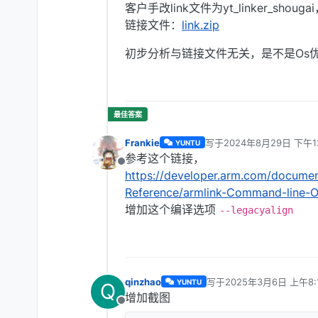
客户手改link文件为yt_linker_shoug
链接文件：
link.zip
初步分析与链接文件无关，是不是Os
Frankie
写于
2024年8月29日 下午12
YUNTU
最后由 编辑
参考这个链接，
离线
https://developer.arm.com/documen
Reference/armlink-Command-line-Op
增加这个编译选项
--legacyalign
qinzhao
写于
2025年3月6日 上午8:
YUNTU
Q
最后由 编辑
增加截图
离线