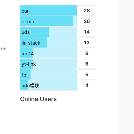
28
can
26
demo
14
uds
13
lin stack
:16
6
md14
6
yt-link
5
fbl
4
adc模块
Online Users