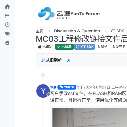
跳转至内容
YunTu Forum
主页
Discussion & Question
YT SDK
MC03工程修改链接文件
已锁定
已解决
YT SDK
3
帖子
3
发布者
从旧到新
YQH
写于
2024年8月29日 上午9:42
YUNTU
Y
最后由 编辑
客户手改scf文件，在FLASH和RA
离线
译正常，且运行正常，使用优化等级O