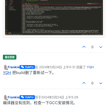
0
Frankie
在
2024年5月24日 上午5:31
回复了
YQH
YUNTU
最后由 编辑
离线
YQH
把build删了重新试一下。
0
Frankie
写于
2024年5月24日 上午5:29
YUNTU
最后由 编辑
离线
编译器没有找到，检查一下GCC安装情况。