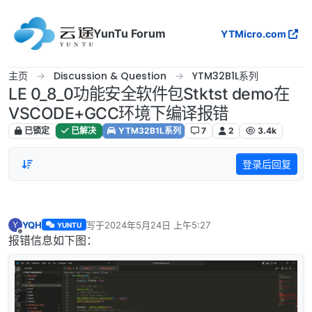
跳转至内容
YunTu Forum
YTMicro.com
主页
Discussion & Question
YTM32B1L系列
LE 0_8_0功能安全软件包Stktst demo在
VSCODE+GCC环境下编译报错
已锁定
已解决
YTM32B1L系列
7
2
3.4k
登录后回复
YQH
写于
2024年5月24日 上午5:27
Y
YUNTU
最后由 编辑
离线
报错信息如下图：