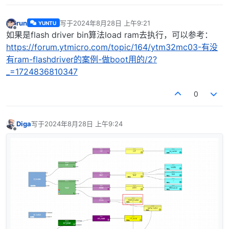
run
写于
2024年8月28日 上午9:21
YUNTU
最后由 编辑
离线
如果是flash driver bin算法load ram去执行，可以参考：
https://forum.ytmicro.com/topic/164/ytm32mc03-有没
有ram-flashdriver的案例-做boot用的/2?
_=1724836810347
0
Diga
写于
2024年8月28日 上午9:24
最后由 编辑
离线