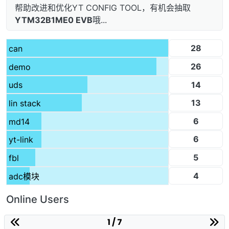
帮助改进和优化YT CONFIG TOOL，有机会抽取
YTM32B1ME0 EVB
哦...
28
can
26
demo
14
uds
13
lin stack
6
md14
6
yt-link
5
fbl
4
adc模块
Online Users
1 / 7