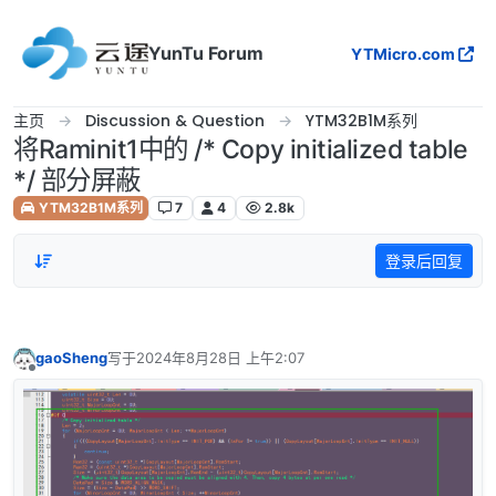
跳转至内容
YunTu Forum
YTMicro.com
主页
Discussion & Question
YTM32B1M系列
将Raminit1中的 /* Copy initialized table
*/ 部分屏蔽
YTM32B1M系列
7
4
2.8k
登录后回复
gaoSheng
写于
2024年8月28日 上午2:07
最后由 编辑
离线