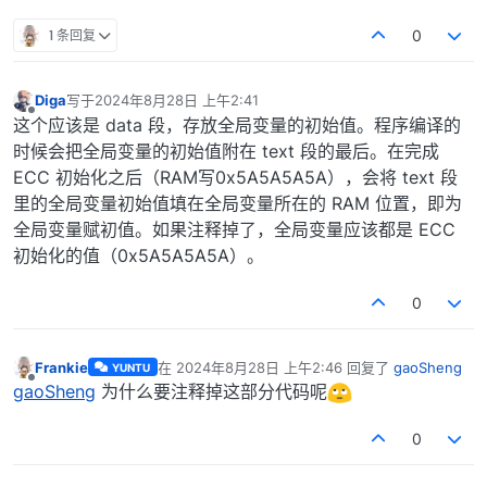
1 条回复
0
Diga
写于
2024年8月28日 上午2:41
最后由 编辑
离线
这个应该是 data 段，存放全局变量的初始值。程序编译的
时候会把全局变量的初始值附在 text 段的最后。在完成
ECC 初始化之后（RAM写0x5A5A5A5A），会将 text 段
里的全局变量初始值填在全局变量所在的 RAM 位置，即为
全局变量赋初值。如果注释掉了，全局变量应该都是 ECC
初始化的值（0x5A5A5A5A）。
0
Frankie
在
2024年8月28日 上午2:46
回复了
gaoSheng
YUNTU
最后由 编辑
离线
gaoSheng
为什么要注释掉这部分代码呢
0