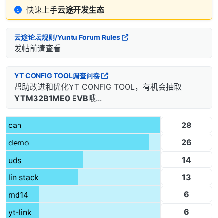
快速上手
云途开发生态
云途论坛规则/Yuntu Forum Rules
发帖前请查看
YT CONFIG TOOL调查问卷
帮助改进和优化YT CONFIG TOOL，有机会抽取
YTM32B1ME0 EVB
哦...
28
can
26
demo
14
uds
13
lin stack
6
md14
6
yt-link