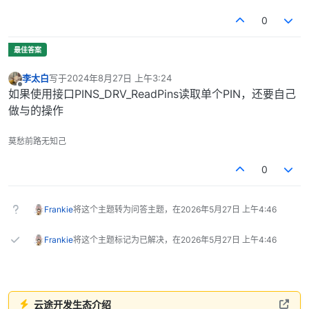
0
李太白
写于
2024年8月27日 上午3:24
最后由 编辑
离线
如果使用接口PINS_DRV_ReadPins读取单个PIN，还要自己
做与的操作
莫愁前路无知己
0
Frankie
将这个主题转为问答主题，在
2026年5月27日 上午4:46
Frankie
将这个主题标记为已解决，在
2026年5月27日 上午4:46
云途开发生态介绍