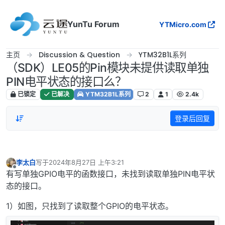
跳转至内容
YunTu Forum
YTMicro.com
主页
Discussion & Question
YTM32B1L系列
（SDK）LE05的Pin模块未提供读取单独
PIN电平状态的接口么？
已锁定
已解决
YTM32B1L系列
2
1
2.4k
登录后回复
李太白
写于
2024年8月27日 上午3:21
最后由 编辑
离线
有写单独GPIO电平的函数接口，未找到读取单独PIN电平状
态的接口。
1）如图，只找到了读取整个GPIO的电平状态。