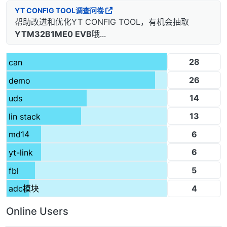
YT CONFIG TOOL调查问卷
帮助改进和优化YT CONFIG TOOL，有机会抽取
YTM32B1ME0 EVB
哦...
28
can
26
demo
14
uds
13
lin stack
6
md14
6
yt-link
5
fbl
4
adc模块
Online Users