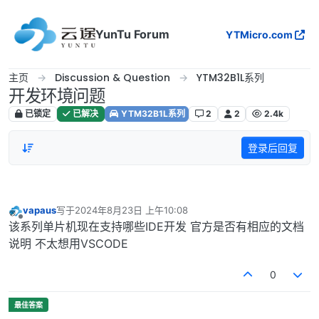
跳转至内容
YunTu Forum
YTMicro.com
主页
Discussion & Question
YTM32B1L系列
开发环境问题
已锁定
已解决
YTM32B1L系列
2
2
2.4k
登录后回复
vapaus
写于
2024年8月23日 上午10:08
最后由 编辑
离线
该系列单片机现在支持哪些IDE开发 官方是否有相应的文档
说明 不太想用VSCODE
0