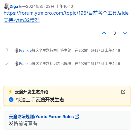
Diga
写于
2024年8月23日 上午10:10
最后由 编辑
离线
https://forum.ytmicro.com/topic/195/目前各个工具及ide
支持-ytm32情况
0
Frankie
将这个主题转为问答主题，在
2026年5月27日 上午4:46
Frankie
将这个主题标记为已解决，在
2026年5月27日 上午4:46
云途开发生态介绍
快速上手
云途开发生态
云途论坛规则/Yuntu Forum Rules
发帖前请查看