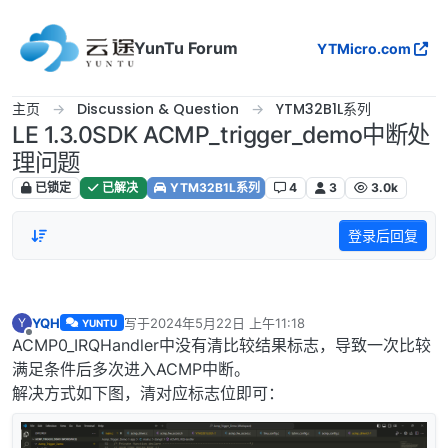
跳转至内容
YunTu Forum
YTMicro.com
主页
Discussion & Question
YTM32B1L系列
LE 1.3.0SDK ACMP_trigger_demo中断处
理问题
已锁定
已解决
YTM32B1L系列
4
3
3.0k
登录后回复
YQH
写于
2024年5月22日 上午11:18
Y
YUNTU
最后由 编辑
离线
ACMP0_IRQHandler中没有清比较结果标志，导致一次比较
满足条件后多次进入ACMP中断。
解决方式如下图，清对应标志位即可：