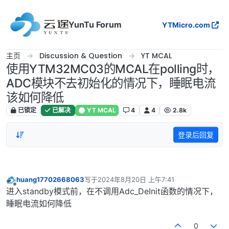
跳转至内容
YunTu Forum
YTMicro.com
主页
Discussion & Question
YT MCAL
使用YTM32MC03的MCAL在polling时，
ADC模块不去初始化的情况下，睡眠电流
该如何降低
已锁定
已解决
YT MCAL
4
4
2.8k
登录后回复
huang17702668063
写于
2024年8月20日 上午7:41
最后由 编辑
离线
进入standby模式前，在不调用Adc_DeInit函数的情况下，
睡眠电流如何降低
0