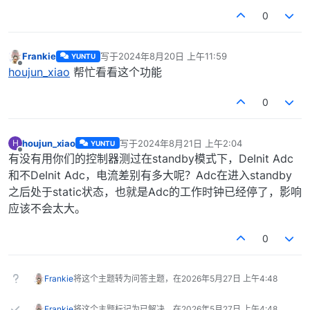
0
Frankie
写于
2024年8月20日 上午11:59
YUNTU
最后由 编辑
离线
houjun_xiao
帮忙看看这个功能
0
houjun_xiao
写于
2024年8月21日 上午2:04
H
YUNTU
最后由 编辑
离线
有没有用你们的控制器测过在standby模式下，DeInit Adc
和不DeInit Adc，电流差别有多大呢？Adc在进入standby
之后处于static状态，也就是Adc的工作时钟已经停了，影响
应该不会太大。
0
Frankie
将这个主题转为问答主题，在
2026年5月27日 上午4:48
Frankie
将这个主题标记为已解决，在
2026年5月27日 上午4:48