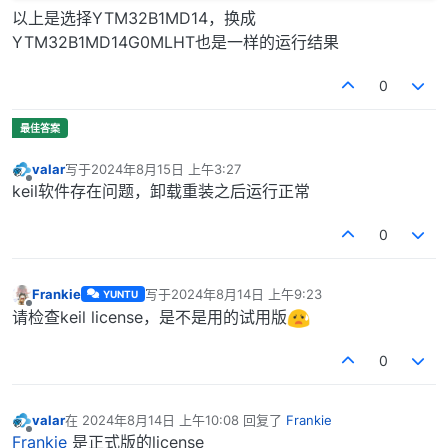
以上是选择YTM32B1MD14，换成
YTM32B1MD14G0MLHT也是一样的运行结果
0
valar
写于
2024年8月15日 上午3:27
最后由 编辑
离线
keil软件存在问题，卸载重装之后运行正常
0
Frankie
写于
2024年8月14日 上午9:23
YUNTU
最后由 编辑
离线
请检查keil license，是不是用的试用版
0
valar
在
2024年8月14日 上午10:08
回复了
Frankie
最后由 编辑
离线
Frankie
是正式版的license