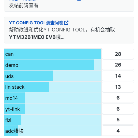
发帖前请查看
YT CONFIG TOOL调查问卷
帮助改进和优化YT CONFIG TOOL，有机会抽取
YTM32B1ME0 EVB
哦...
28
can
26
demo
14
uds
13
lin stack
6
md14
6
yt-link
5
fbl
4
adc模块