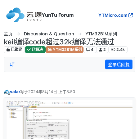
跳转至内容
YunTu Forum
YTMicro.com
主页
Discussion & Question
YTM32B1M系列
keil编译code超过32k编译无法通过
已锁定
已解决
YTM32B1M系列
4
2
2.4k
登录后回复
valar
写于
2024年8月14日 上午8:50
最后由 编辑
离线