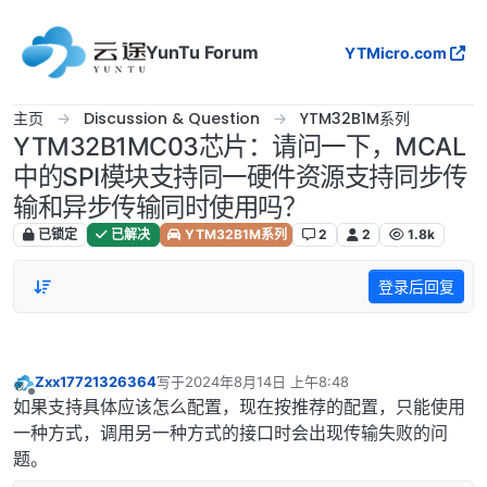
跳转至内容
YunTu Forum
YTMicro.com
主页
Discussion & Question
YTM32B1M系列
YTM32B1MC03芯片：请问一下，MCAL
中的SPI模块支持同一硬件资源支持同步传
输和异步传输同时使用吗？
已锁定
已解决
YTM32B1M系列
2
2
1.8k
登录后回复
Zxx17721326364
写于
2024年8月14日 上午8:48
最后由 编辑
离线
如果支持具体应该怎么配置，现在按推荐的配置，只能使用
一种方式，调用另一种方式的接口时会出现传输失败的问
题。