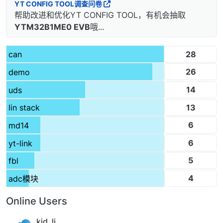
YT CONFIG TOOL调查问卷
帮助改进和优化YT CONFIG TOOL，有机会抽取
YTM32B1ME0 EVB
哦...
28
can
26
demo
14
uds
13
lin stack
6
md14
6
yt-link
5
fbl
4
adc模块
Online Users
kid_li