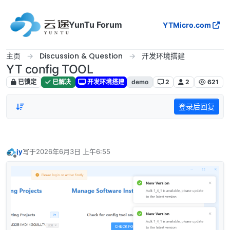
跳转至内容
YunTu Forum
YTMicro.com
主页
Discussion & Question
开发环境搭建
YT config TOOL
已锁定
已解决
开发环境搭建
demo
2
2
621
登录后回复
jy
写于
2026年6月3日 上午6:55
最后由 编辑
离线