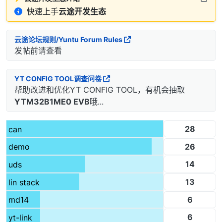
快速上手
云途开发生态
云途论坛规则/Yuntu Forum Rules
发帖前请查看
YT CONFIG TOOL调查问卷
帮助改进和优化YT CONFIG TOOL，有机会抽取
YTM32B1ME0 EVB
哦...
28
can
26
demo
14
uds
13
lin stack
6
md14
6
yt-link