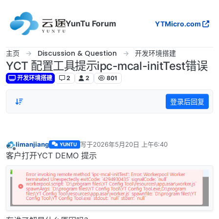
跳转至内容
YunTu Forum
YTMicro.com
主页
Discussion & Question
开发环境搭建
YCT 配置工具提示ipc-mcal-initTest错误
开发环境搭建
2
2
801
登录后回复
limanjiang
写于
2026年5月20日 上午6:40
YUNTU
最后由 编辑
离线
客户打开YCT DEMO 提示