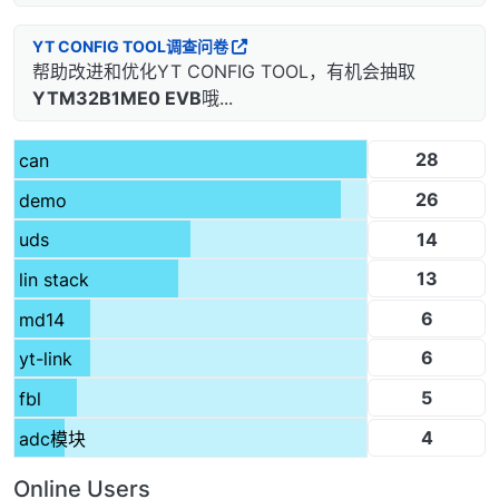
YT CONFIG TOOL调查问卷
帮助改进和优化YT CONFIG TOOL，有机会抽取
YTM32B1ME0 EVB
哦...
28
can
26
demo
14
uds
13
lin stack
6
md14
6
yt-link
5
fbl
4
adc模块
Online Users