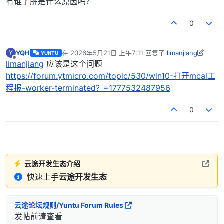
有谁了解是什么原因吗？
0
YQH
在
2026年5月21日 上午7:11
回复了
limanjiang
Y
YUNTU
最后由 Frankie 编辑
2026年5月26日 上午10:31
离线
limanjiang
应该是这个问题
https://forum.ytmicro.com/topic/530/win10-打开mcal工
程报-worker-terminated?_=1777532487956
0
云途开发生态介绍
快速上手
云途开发生态
云途论坛规则/Yuntu Forum Rules
发帖前请查看