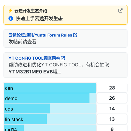
云途开发生态介绍
快速上手
云途开发生态
云途论坛规则/Yuntu Forum Rules
发帖前请查看
YT CONFIG TOOL调查问卷
帮助改进和优化YT CONFIG TOOL，有机会抽取
YTM32B1ME0 EVB
哦...
28
can
26
demo
14
uds
13
lin stack
6
md14