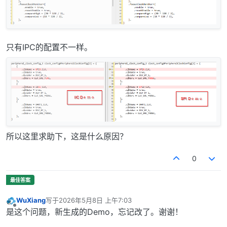
只有IPC的配置不一样。
所以这里求助下，这是什么原因？
0
WuXiang
写于
2026年5月8日 上午7:03
最后由 编辑
离线
是这个问题，新生成的Demo，忘记改了。谢谢！