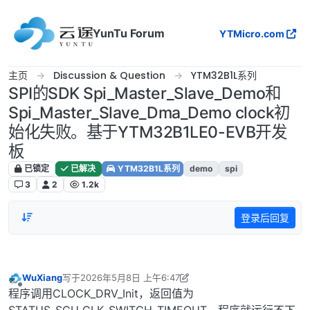
跳转至内容
YunTu Forum
YTMicro.com
主页
Discussion & Question
YTM32B1L系列
SPI的SDK Spi_Master_Slave_Demo和
Spi_Master_Slave_Dma_Demo clock初
始化失败。基于YTM32B1LE0-EVB开发
板
已锁定
已解决
YTM32B1L系列
demo
spi
3
2
1.2k
登录后回复
WuXiang
写于
2026年5月8日 上午6:47
最后由 WuXiang 编辑
2026年5月8日 下午2:53
离线
程序调用CLOCK_DRV_Init，返回值为