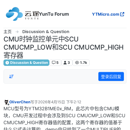
跳转至内容
YunTu Forum
YTMicro.com
主页
Discussion & Question
CMU时钟监控单元中SCU
CMUCMP_LOW和SCU CMUCMP_HIGH
寄存器
Discussion & Question
5
3
1.7k
登录后回复
OliverChen
写于
2026年4月15日 下午2:12
最后由 编辑
离线
MCU型号为YTM32B1ME0x_RM，此芯片中包含CMU模
块，CMU开发过程中会涉及到SCU CMUCMP_LOW和SCU
CMUCMP_HIGH寄存器值的配置，这两个寄存器的值基于
什么公式去计算的，demo中只给到了一个MULTIPLIER的