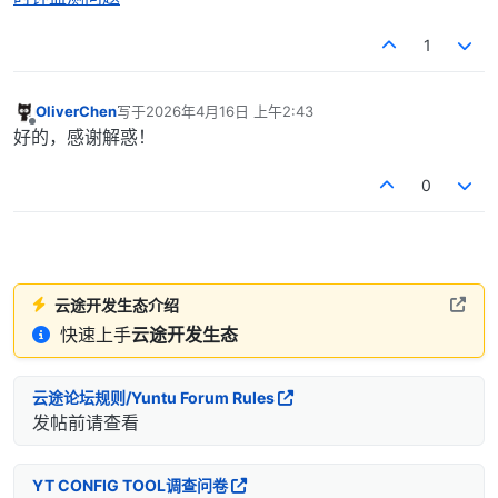
1
OliverChen
写于
2026年4月16日 上午2:43
最后由 编辑
离线
好的，感谢解惑！
0
云途开发生态介绍
快速上手
云途开发生态
云途论坛规则/Yuntu Forum Rules
发帖前请查看
YT CONFIG TOOL调查问卷