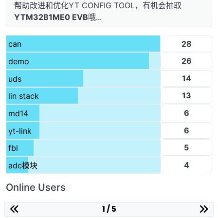
帮助改进和优化YT CONFIG TOOL，有机会抽取
YTM32B1ME0 EVB
哦...
28
can
26
demo
14
uds
13
lin stack
6
md14
6
yt-link
5
fbl
4
adc模块
Online Users
1 / 5