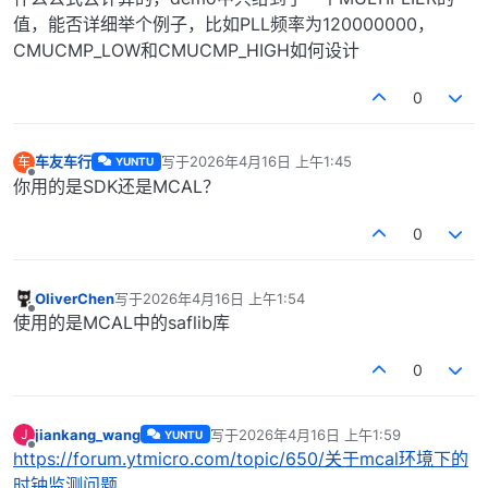
值，能否详细举个例子，比如PLL频率为120000000，
CMUCMP_LOW和CMUCMP_HIGH如何设计
0
车友车行
写于
2026年4月16日 上午1:45
车
YUNTU
最后由 编辑
离线
你用的是SDK还是MCAL？
0
OliverChen
写于
2026年4月16日 上午1:54
最后由 编辑
离线
使用的是MCAL中的saflib库
0
jiankang_wang
写于
2026年4月16日 上午1:59
J
YUNTU
最后由 编辑
离线
https://forum.ytmicro.com/topic/650/关于mcal环境下的
时钟监测问题