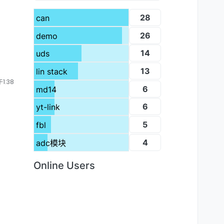
28
can
26
demo
14
uds
13
lin stack
1:38
6
md14
6
yt-link
5
fbl
4
adc模块
Online Users