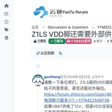
跳转至内容
YunTu Forum
主页
Discussion & Question
YTM32
Z1LS VDD脚还需要外部
已锁定
已解决
YTM32Z系列
2
帖子
2
从旧到新
gaoSheng
写于
2026年3月25日 上午8:11
最后由 编辑
请教一下各位佬们，Z1LS是的VDD
离线
帖子的意思是，甚至还能往外输出。
https://forum.ytmicro.com/top
电流能力是多少?_=1774422509739
如果VBAT供电了12V，但是VDD没