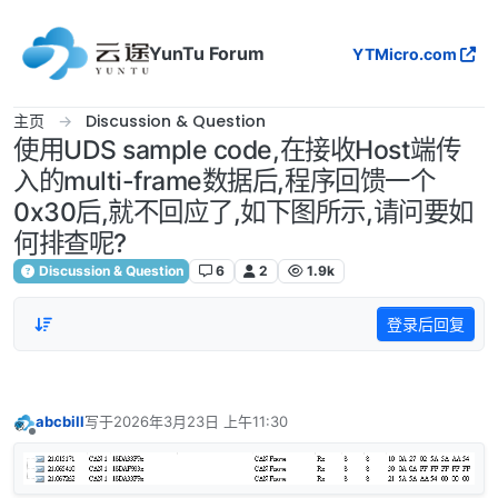
跳转至内容
YunTu Forum
YTMicro.com
主页
Discussion & Question
使用UDS sample code,在接收Host端传
入的multi-frame数据后,程序回馈一个
0x30后,就不回应了,如下图所示,请问要如
何排查呢?
Discussion & Question
6
2
1.9k
登录后回复
abcbill
写于
2026年3月23日 上午11:30
最后由 编辑
离线