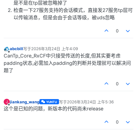
是不是在tp层被忽略掉了
检查一下27服务支持的会话模式，直接发27服务tp层可
以传输消息，但是会由于会话等级，被uds忽略
0
abcbill
写于
2026年3月24日 上午4:09
最后由 编辑
离线
CanTp_Core_RxCF中只接受传送的长度,但其实要考虑
padding状态,必需加入padding的判断并处理就可以解决问
题了
0
jiankang_wang
写于
2026年3月24日 上午5:36
J
YUNTU
最后由 编辑
离线
这个是已知的问题，新版本的代码尚未release
0