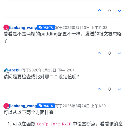
0
jiankang_wang
写于
2026年3月23日 上午11:33
J
YUNTU
最后由 编辑
离线
看看是不是两端的padding配置不一样，发送的报文被忽略
了
0
abcbill
写于
2026年3月23日 下午12:01
最后由 编辑
离线
请问是要检查或比对那二个设定值呢?
0
jiankang_wang
写于
2026年3月24日 上午1:29
J
YUNTU
最后由 编辑
离线
可以从以下两个方面排查
可以在函数
中设置断点，看看该消息
CanTp_Core_RxCF