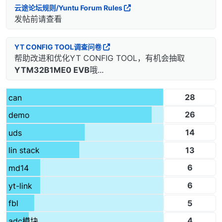
云途论坛规则/Yuntu Forum Rules
发帖前请查看
YT CONFIG TOOL调查问卷
帮助改进和优化YT CONFIG TOOL，有机会抽取
YTM32B1ME0 EVB
哦...
28
can
26
demo
14
uds
13
lin stack
6
md14
6
yt-link
5
fbl
4
adc模块