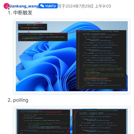
jiankang_wang
写于
2024年7月29日 上午9:03
J
YUNTU
最后由 编辑
离线
中断触发
polling