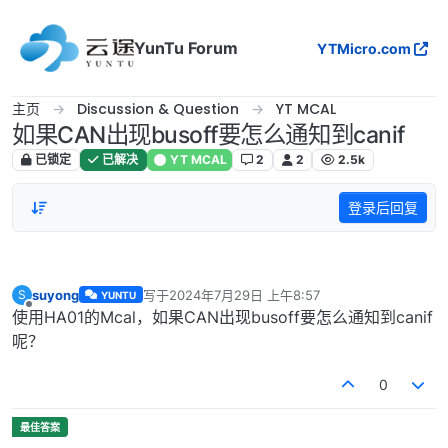
跳转至内容
YunTu Forum
YTMicro.com
主页
Discussion & Question
YT MCAL
如果CAN出现busoff要怎么通知到canif
已锁定
已解决
YT MCAL
2
2
2.5k
登录后回复
suyong
写于
2024年7月29日 上午8:57
S
YUNTU
最后由 编辑
离线
使用HA01的Mcal，如果CAN出现busoff要怎么通知到canif
呢？
0