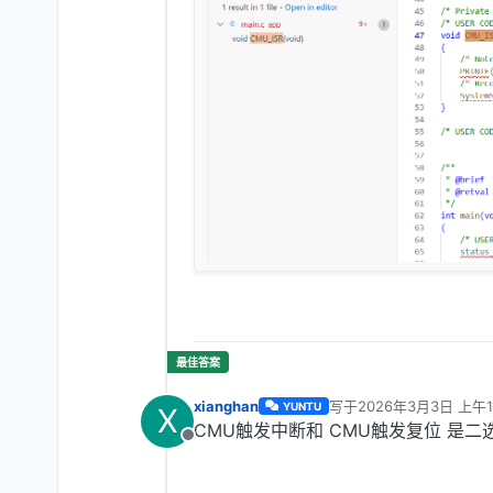
xianghan
写于
2026年3月3日 上午1
YUNTU
X
最后由 编辑
CMU触发中断和 CMU触发复位 是二
离线