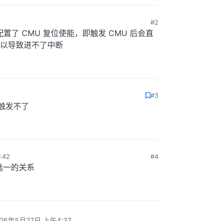
#2
置了 CMU 复位使能，即触发 CMU 后会直
以导致进不了中断
#3
触发不了
:42
#4
选一的关系
026年5月27日 上午4:37