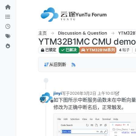
跳转至内容
YunTu Forum
主页
Discussion & Question
YTM32
YTM32B1MC CMU d
已锁定
已解决
YTM32B1M系列
4
帖子
从旧到新
jinyi
写于
2026年3月2日 上午10:07
最后由 jinyi 编辑
2026年3月2日 下午6:31
如下图所示中断服务函数未在中断向量
离线
修改为正确中断名后，正常触发。