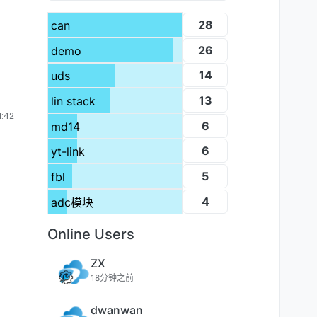
28
can
26
demo
14
uds
13
lin stack
:42
6
md14
6
yt-link
5
fbl
4
adc模块
Online Users
ZX
18分钟之前
dwanwan