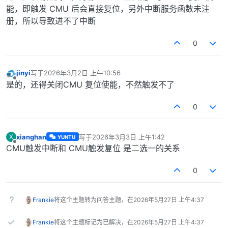
能，即触发 CMU 后会直接复位，另外中断服务函数未注
册，所以导致进不了中断
0
jinyi
写于
2026年3月2日 上午10:56
最后由 编辑
离线
是的，还得关闭CMU 复位使能，不然触发不了
0
xianghan
写于
2026年3月3日 上午1:42
X
YUNTU
最后由 编辑
离线
CMU触发中断和 CMU触发复位 是二选一的关系
0
Frankie
将这个主题转为问答主题，在
2026年5月27日 上午4:37
Frankie
将这个主题标记为已解决，在
2026年5月27日 上午4:37