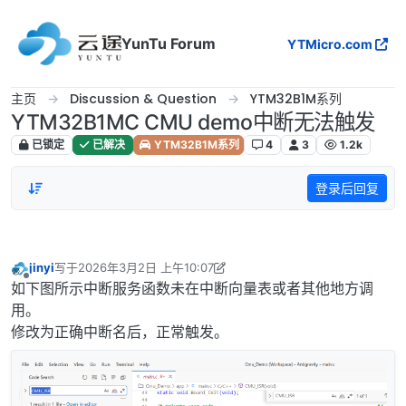
跳转至内容
YunTu Forum
YTMicro.com
主页
Discussion & Question
YTM32B1M系列
YTM32B1MC CMU demo中断无法触发
已锁定
已解决
YTM32B1M系列
4
3
1.2k
登录后回复
jinyi
写于
2026年3月2日 上午10:07
最后由 jinyi 编辑
2026年3月2日 下午6:31
离线
如下图所示中断服务函数未在中断向量表或者其他地方调
用。
修改为正确中断名后，正常触发。