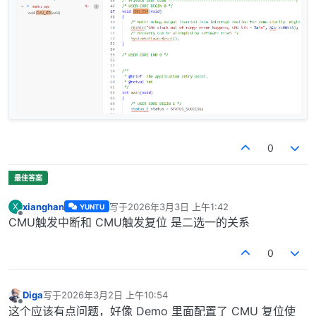
0
xianghan
写于
2026年3月3日 上午1:42
X
YUNTU
最后由 编辑
离线
CMU触发中断和 CMU触发复位 是二选一的关系
0
Diga
写于
2026年3月2日 上午10:54
最后由 编辑
离线
这个应该有点问题，好像 Demo 里面配置了 CMU 复位使