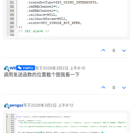
0
WR
写于
2026年3月2日 上午9:10
YUNTU
最后由 编辑
离线
调用发送函数的位置截个图我看一下
0
pengsz
写于
2026年3月2日 上午9:12
最后由 编辑
离线