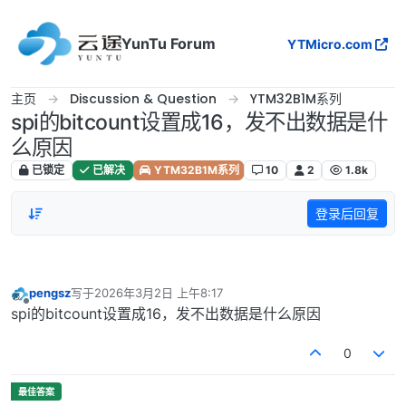
跳转至内容
YunTu Forum
YTMicro.com
主页
Discussion & Question
YTM32B1M系列
spi的bitcount设置成16，发不出数据是什
么原因
已锁定
已解决
YTM32B1M系列
10
2
1.8k
登录后回复
pengsz
写于
2026年3月2日 上午8:17
最后由 编辑
离线
spi的bitcount设置成16，发不出数据是什么原因
0