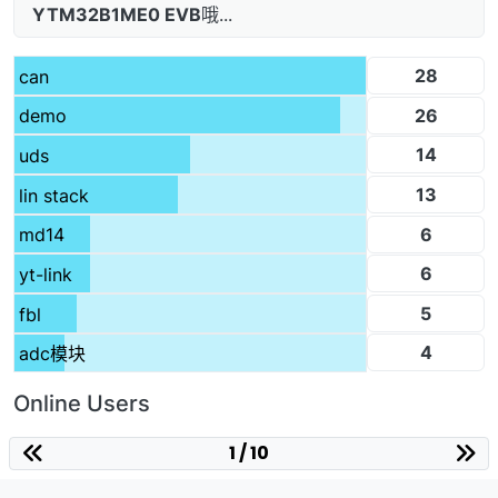
YTM32B1ME0 EVB
哦...
28
can
26
demo
14
uds
13
lin stack
6
md14
6
yt-link
5
fbl
4
adc模块
Online Users
1 / 10