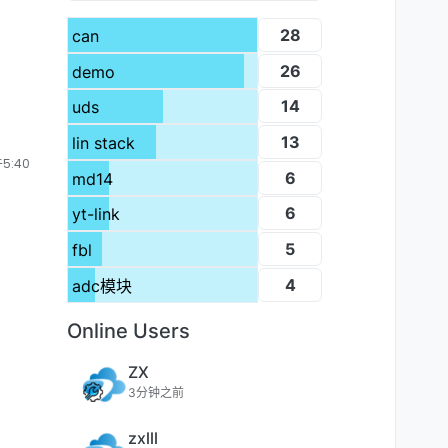
28
can
26
demo
14
uds
13
lin stack
5:40
6
md14
6
yt-link
5
fbl
4
adc模块
Online Users
ZX
3分钟之前
zxlll