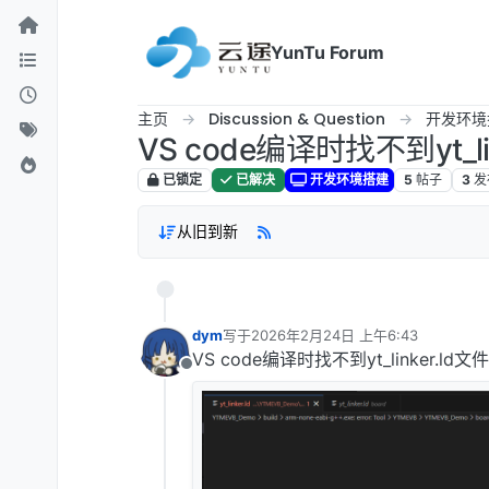
跳转至内容
YunTu Forum
主页
Discussion & Question
开发环境
VS code编译时找不到yt_li
已锁定
已解决
开发环境搭建
5
帖子
3
发
从旧到新
dym
写于
2026年2月24日 上午6:43
最后由 编辑
VS code编译时找不到yt_linker.l
离线